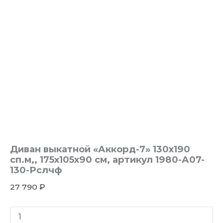
Диван выкатной «Аккорд-7» 130х190
сп.м,, 175х105х90 см, артикул 1980-А07-
130-Рслчф
27 790
₽