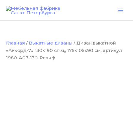
Количество
Перейти
товара
к
Диван
содержимому
выкатной
"Аккорд-7"
130х190
сп.м,,
Главная
/
Выкатные диваны
/ Диван выкатной
175х105х90
см,
«Аккорд-7» 130х190 сп.м,, 175х105х90 см, артикул
артикул
1980-А07-130-Рслчф
1980-
А07-
130-
Рслчф