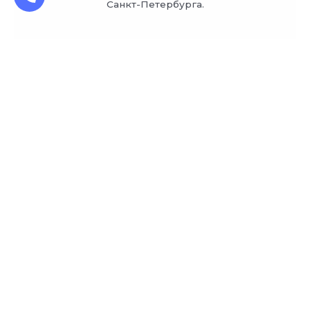
Санкт-Петербурга.
Заказ обратного звонка
Я согласен (согласна) на обработку моих
персональных данных