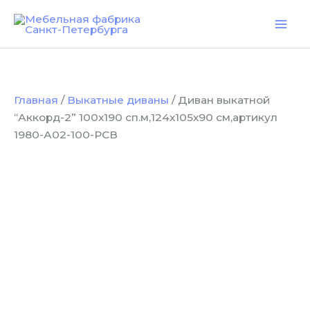
Количество
Перейти
товара
к
Диван
содержимому
выкатной
“Аккорд-2”
100х190
сп.м,124х105х90
Главная
/
Выкатные диваны
/ Диван выкатной
см,артикул
1980-
“Аккорд-2” 100х190 сп.м,124х105х90 см,артикул
А02-
1980-А02-100-РСВ
100-
РСВ