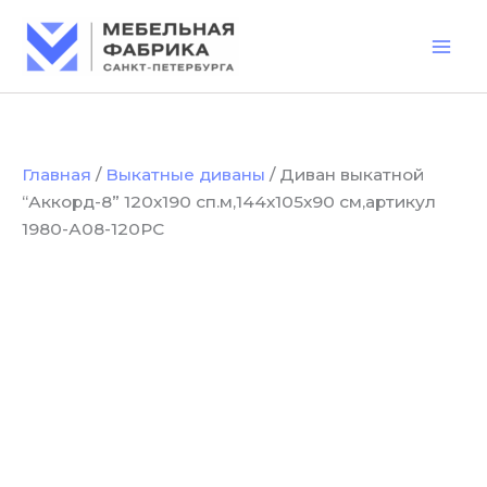
Количество
Перейти
товара
к
Диван
содержимому
выкатной
“Аккорд-8”
120х190
сп.м,144х105х90
см,артикул
Главная
/
Выкатные диваны
/ Диван выкатной
1980-
“Аккорд-8” 120х190 сп.м,144х105х90 см,артикул
А08-
120РС
1980-А08-120РС