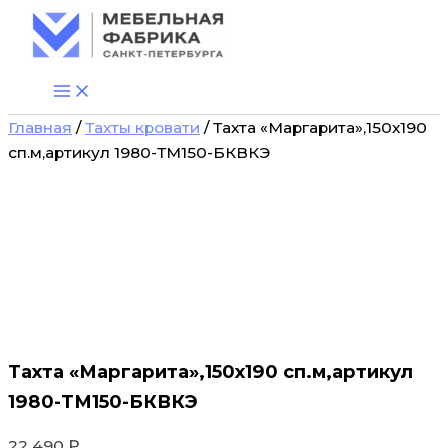
Количество
Перейти
товара
к
Тахта
содержимому
"Маргарита",150х190
сп.м,артикул
1980-
Главная
/
Тахты кровати
/ Тахта «Маргарита»,150х190
ТМ150-
БКВКЭ
сп.м,артикул 1980-ТМ150-БКВКЭ
Тахта «Маргарита»,150х190 сп.м,артикул
1980-ТМ150-БКВКЭ
22 490
₽