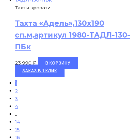
Тахты кровати
Тахта «Адель»,130х190
сп.м,артикул 1980-ТАДЛ-130-
ПБк
23 990
₽
В КОРЗИНУ
ЗАКАЗ В 1 КЛИК
1
2
3
4
…
14
15
16