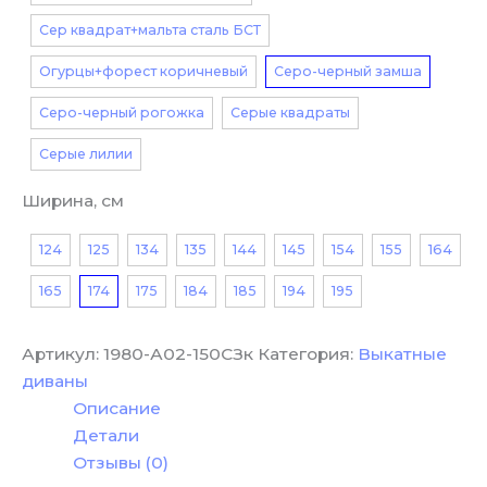
Сер квадрат+мальта сталь БСТ
Огурцы+форест коричневый
Серо-черный замша
Серо-черный рогожка
Серые квадраты
Серые лилии
Ширина, см
124
125
134
135
144
145
154
155
164
165
174
175
184
185
194
195
Артикул:
1980-А02-150СЗк
Категория:
Выкатные
диваны
Описание
Детали
Отзывы (0)