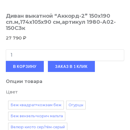
Диван выкатной “Аккорд-2” 150х190
сп.м,174х105х90 см,артикул 1980-А02-
150СЗк
27 790
₽
В КОРЗИНУ
ЗАКАЗ В 1 КЛИК
Опции товара
Цвет
Беж квадрат+кожзам беж
Огурцы
Беж вензель+корич мальта
Велюр киото сер/тём-серый