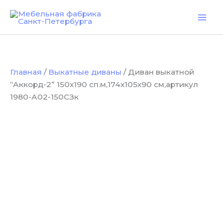
Количество
Перейти
товара
к
Диван
содержимому
выкатной
“Аккорд-2”
150х190
сп.м,174х105х90
Главная
/
Выкатные диваны
/ Диван выкатной
см,артикул
1980-
“Аккорд-2” 150х190 сп.м,174х105х90 см,артикул
А02-
1980-А02-150СЗк
150СЗк