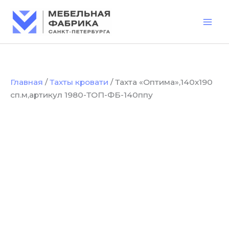
Количество
Перейти
товара
к
Тахта
содержимому
"Оптима",140х190
сп.м,артикул
1980-
ТОП-
ФБ-140ппу
Главная
/
Тахты кровати
/ Тахта «Оптима»,140х190
сп.м,артикул 1980-ТОП-ФБ-140ппу