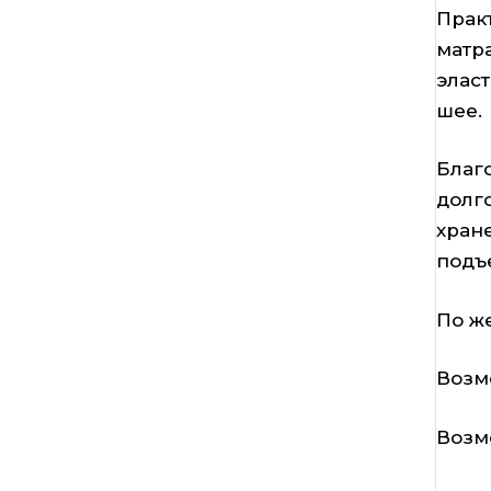
Практ
матр
элас
шее.
Благ
долг
хран
подъ
По ж
Возм
Возм