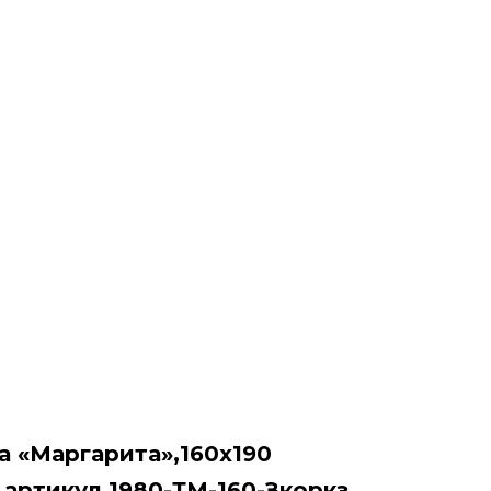
а «Маргарита»,160х190
,артикул 1980-ТМ-160-Зкоркз