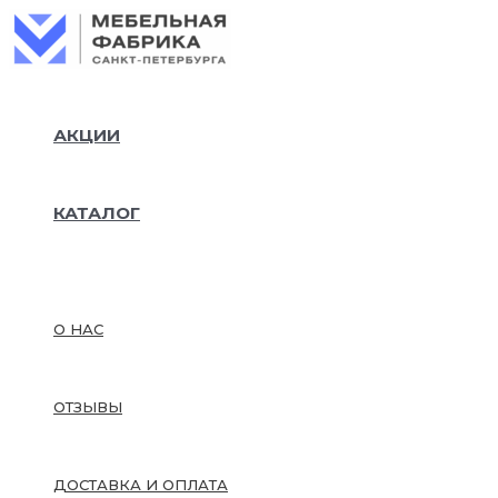
Колич
Перейти
товар
к
Тахта
содержимому
"Марга
сп.м,а
1980-
АКЦИИ
ТМ-16
Зкорк
КАТАЛОГ
О НАС
ОТЗЫВЫ
ДОСТАВКА И ОПЛАТА