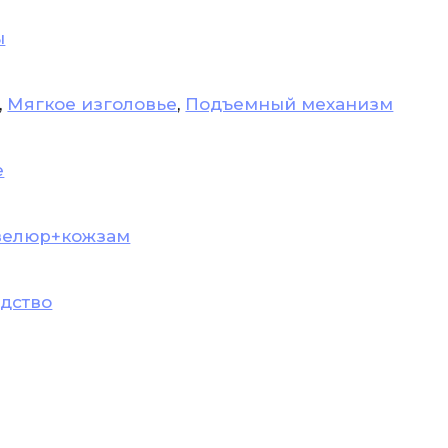
ы
,
Мягкое изголовье
,
Подъемный механизм
е
велюр+кожзам
дство