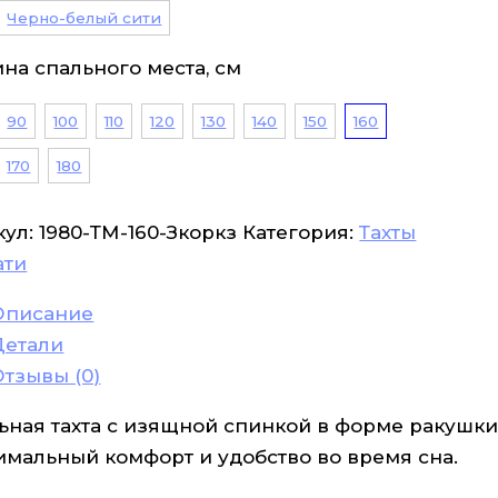
Черно-белый сити
на спального места, см
90
100
110
120
130
140
150
160
170
180
кул:
1980-ТМ-160-Зкоркз
Категория:
Тахты
ати
Описание
Детали
Отзывы (0)
ьная тахта с изящной спинкой в форме ракушки
имальный комфорт и удобство во время сна.