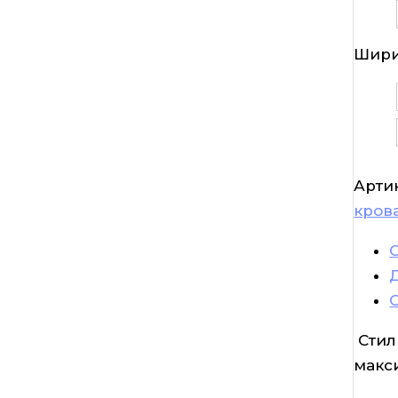
Шири
Арти
кров
Стил
макс