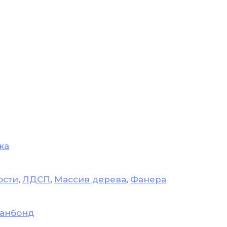
жа
ости
,
ЛДСП
,
Массив дерева
,
Фанера
анбонд