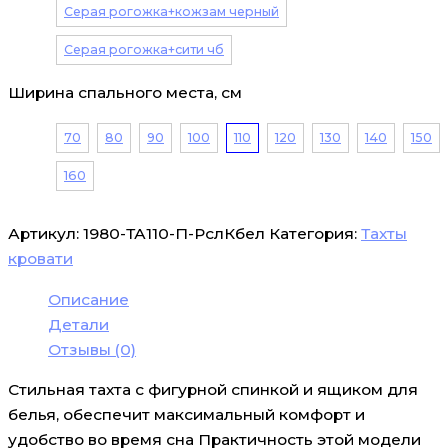
Серая рогожка+кожзам черный
Серая рогожка+сити чб
Ширина спального места, см
70
80
90
100
110
120
130
140
150
160
Артикул:
1980-ТА110-П-РслКбел
Категория:
Тахты
кровати
Описание
Детали
Отзывы (0)
Стильная тахта с фигурной спинкой и ящиком для
белья, обеспечит максимальный комфорт и
удобство во время сна Практичность этой модели