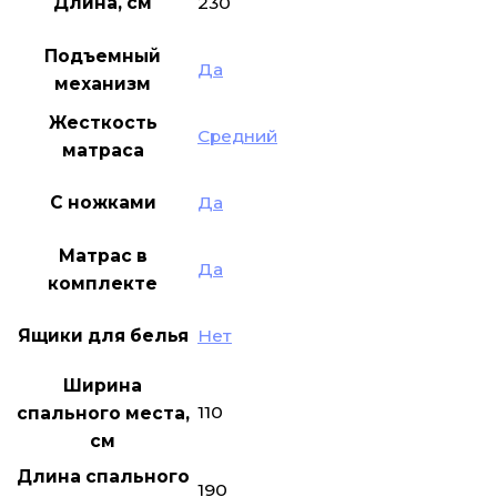
Длина, см
230
Подъемный
Да
механизм
Жесткость
Средний
матраса
С ножками
Да
Матрас в
Да
комплекте
Ящики для белья
Нет
Ширина
110
спального места,
см
Длина спального
190