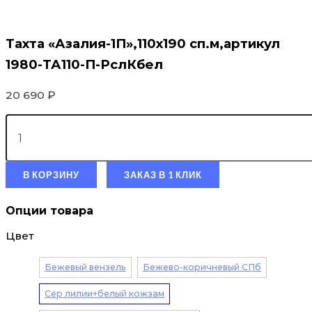
Тахта «Азалия-1П»,110х190 сп.м,артикул
1980-ТА110-П-РслКбел
20 690
₽
В КОРЗИНУ
ЗАКАЗ В 1 КЛИК
Опции товара
Цвет
Бежевый вензель
Бежево-коричневый СПб
Сер лилии+белый кожзам