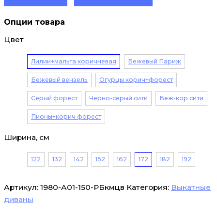
Опции товара
Цвет
Лилии+мальта коричневая
Бежевый Париж
Бежевый вензель
Огурцы корич+форест
Серый форест
Черно-серый сити
Беж-кор сити
Пионы+корич форест
Ширина, см
122
132
142
152
162
172
182
192
Артикул:
1980-А01-150-РБкмцв
Категория:
Выкатные
диваны