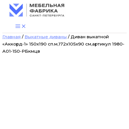
Количество
Перейти
товара
к
Диван
содержимому
выкатной
"Аккорд-1"
150х190
Главная
/
Выкатные диваны
/ Диван выкатной
сп.м,172х105х90
см,артикул
«Аккорд-1» 150х190 сп.м,172х105х90 см,артикул 1980-
1980-
А01-150-РБкмцв
А01-
150-
РБкмцв