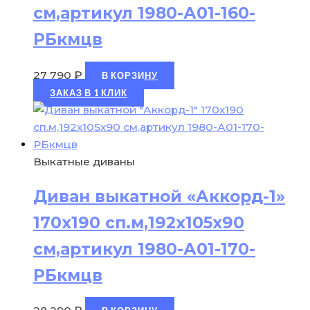
см,артикул 1980-А01-160-
РБкмцв
27 790
₽
В КОРЗИНУ
ЗАКАЗ В 1 КЛИК
Выкатные диваны
Диван выкатной «Аккорд-1»
170х190 сп.м,192х105х90
см,артикул 1980-А01-170-
РБкмцв