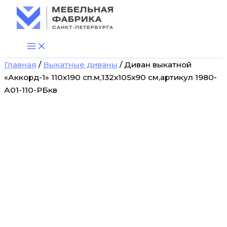
Количество
Перейти
товара
к
Диван
содержимому
выкатной
"Аккорд-1"
110х190
Главная
/
Выкатные диваны
/ Диван выкатной
сп.м,132х105х90
см,артикул
«Аккорд-1» 110х190 сп.м,132х105х90 см,артикул 1980-
1980-
А01-110-РБкв
А01-
110-
РБкв