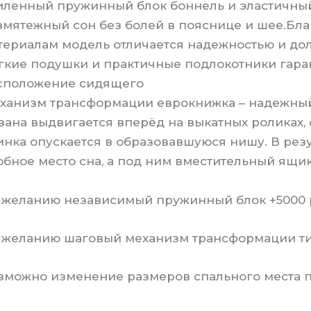
иленный пружинный блок боннель и эластичный
змятежный сон без болей в пояснице и шее.Бл
териалам модель отличается надежностью и дол
гкие подушки и практичные подлокотники гара
сположение сидящего
ханизм трансформации еврокнижка – надежный 
вана выдвигается вперёд на выкатных роликах, 
инка опускается в образовавшуюся нишу. В резу
обное место сна, а под ним вместительный ящи
 желанию независимый пружинный блок +5000 р
 желанию шаговый механизм трансформации тик-
зможно изменение размеров спального места пр