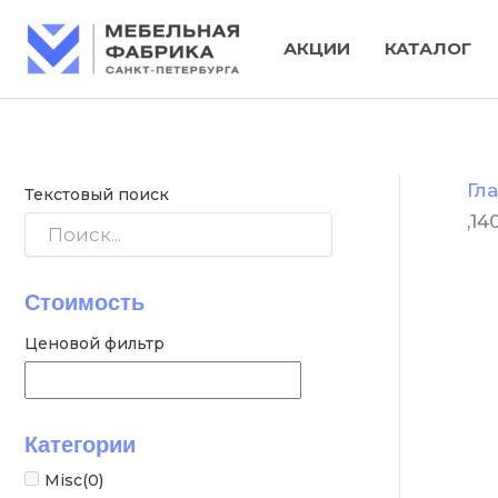
Кол
Перейти
тов
к
АКЦИИ
КАТАЛОГ
Ди
содержимому
евр
“Ли
,14
сп.м
мех
евр
Гл
Текстовый поиск
см,
,1
198
Л10
1421
Стоимость
ВФ
Ценовой фильтр
Категории
Misc
(0)