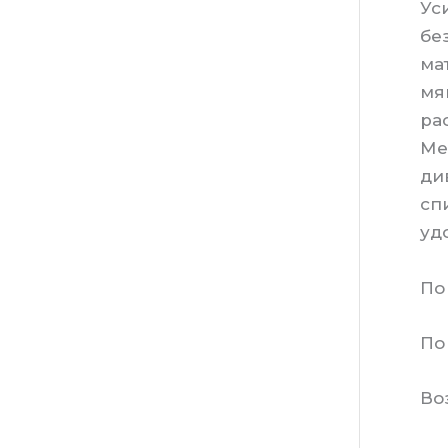
Ус
бе
ма
мя
ра
Ме
ди
сп
уд
По
По
Во