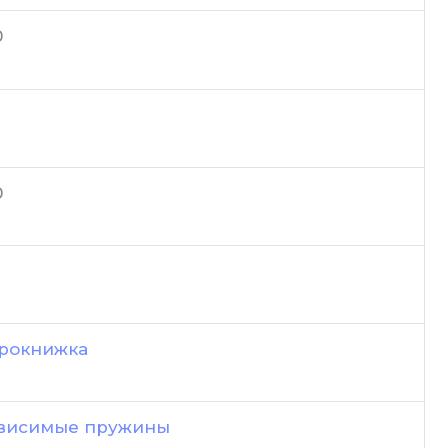
0
0
рокнижка
висимые пружины