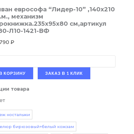
ван еврософа “Лидер-10” ,140х210
.м., механизм
рокнижка.235х95х80 см,артикул
80-Л10-1421-ВФ
 790
₽
В КОРЗИНУ
ЗАКАЗ В 1 КЛИК
ции товара
ет
еж ностальжи
елюр бирюзовый+белый кожзам