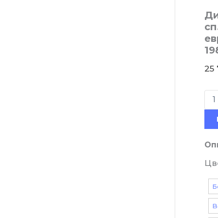
Ди
сп
ев
19
25
Оп
Цв
Б
В