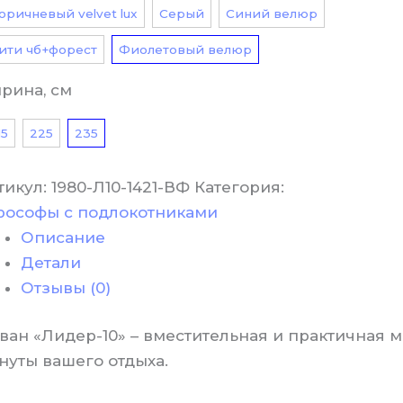
оричневый velvet lux
Серый
Синий велюр
ити чб+форест
Фиолетовый велюр
рина, см
15
225
235
тикул:
1980-Л10-1421-ВФ
Категория:
рософы с подлокотниками
Описание
Детали
Отзывы (0)
ван «Лидер-10» – вместительная и практичная м
нуты вашего отдыха.