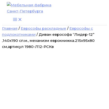
Количество
Перейти
товара
к
Диван
содержимому
еврософа
“Лидер-12”
,140х190
Главная
/
Еврософы раскладные
/
Еврософы с
сп.м.,
подлокотниками
/ Диван еврософа “Лидер-12”
механизм
,140х190 сп.м., механизм еврокнижка.215х95х80
еврокнижка.215х95х80
см,артикул
см,артикул 1980-Л12-РСКв
1980-
Л12-
РСКв