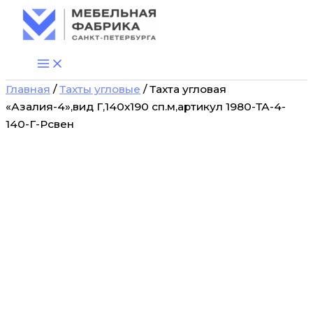
Количество
Перейти
товара
к
Тахта
содержимому
угловая
"Азалия-4",вид
Г,140х190
Главная
/
Тахты угловые
/ Тахта угловая
сп.м,артикул
1980-
«Азалия-4»,вид Г,140х190 сп.м,артикул 1980-ТА-4-
ТА-4-
140-Г-Рсвен
140-
Г-
Рсвен