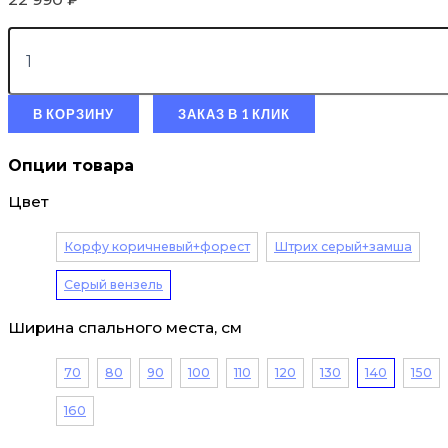
В КОРЗИНУ
ЗАКАЗ В 1 КЛИК
Опции товара
Цвет
Корфу коричневый+форест
Штрих серый+замша
Серый вензель
Ширина спального места, см
70
80
90
100
110
120
130
140
150
160