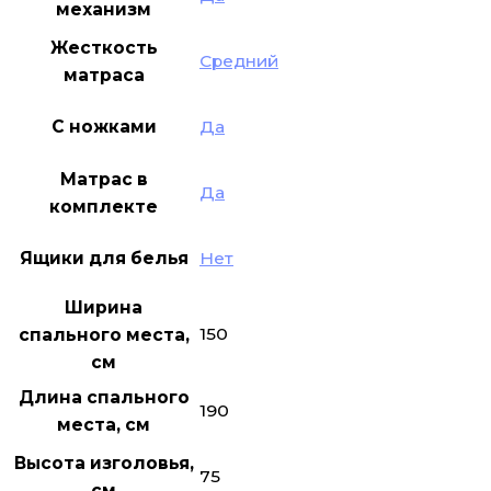
механизм
Жесткость
Средний
матраса
С ножками
Да
Матрас в
Да
комплекте
Ящики для белья
Нет
Ширина
150
спального места,
см
Длина спального
190
места, см
Высота изголовья,
75
см