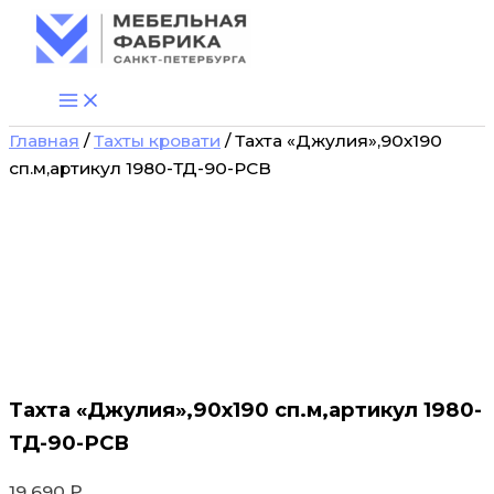
Количество
Перейти
товара
к
Тахта
содержимому
"Джулия",90х190
сп.м,артикул
1980-
Главная
/
Тахты кровати
/ Тахта «Джулия»,90х190
ТД-90-
РСВ
сп.м,артикул 1980-ТД-90-РСВ
Тахта «Джулия»,90х190 сп.м,артикул 1980-
ТД-90-РСВ
19 690
₽