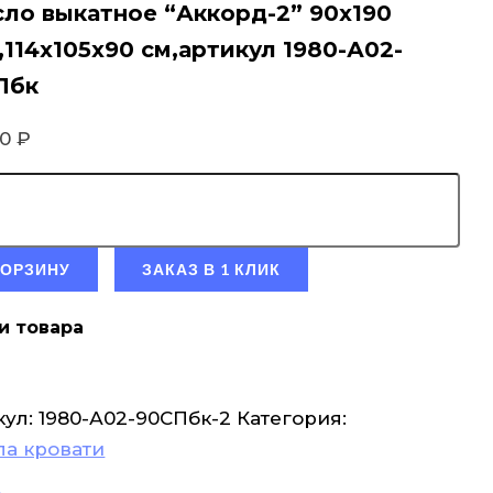
ло выкатное “Аккорд-2” 90х190
,114х105х90 см,артикул 1980-А02-
Пбк
90
₽
КОРЗИНУ
ЗАКАЗ В 1 КЛИК
и товара
кул:
1980-А02-90СПбк-2
Категория:
ла кровати