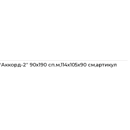
Аккорд-2” 90х190 сп.м,114х105х90 см,артикул