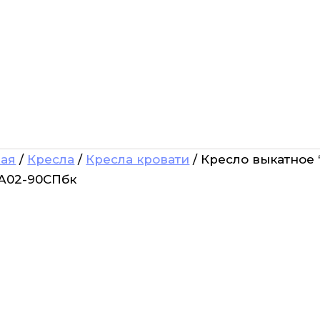
ная
/
Кресла
/
Кресла кровати
/ Кресло выкатное “
-А02-90СПбк