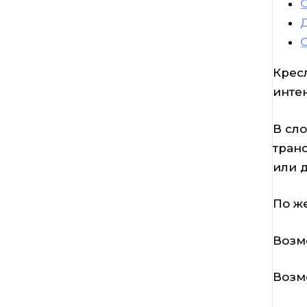
Крес
инте
В сл
тран
или 
По ж
Возм
Возм