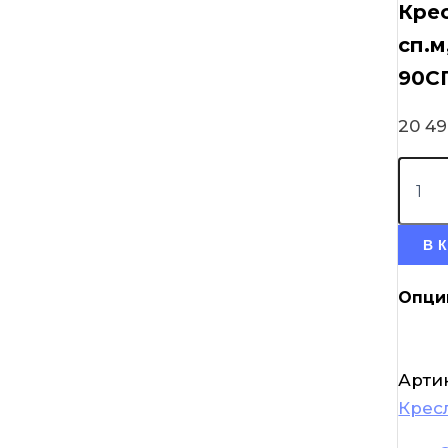
Крес
сп.м
90С
20 4
В 
Опци
Арти
Крес