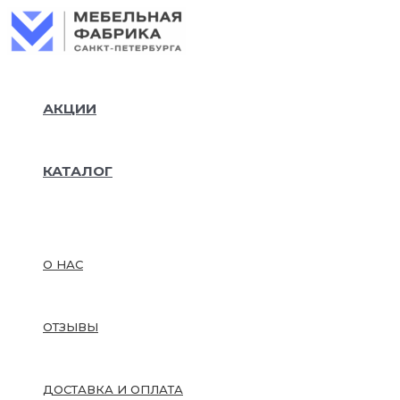
Колич
Перейти
товар
к
Кресл
содержимому
выкат
“Акко
90х19
АКЦИИ
сп.м,1
см,арт
1980-
А02-
КАТАЛОГ
90СПб
О НАС
ОТЗЫВЫ
ДОСТАВКА И ОПЛАТА