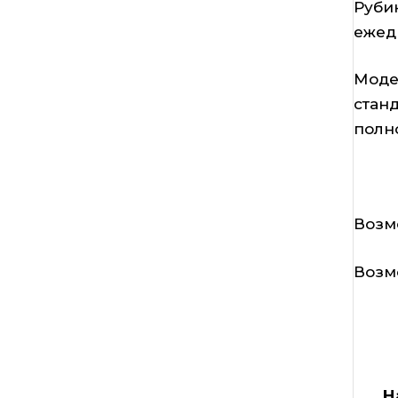
Руби
ежед
Моде
стан
полн
Возм
Возм
Н