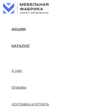
Колич
Перейти
товар
к
Диван
содержимому
выкат
"Рубин
сп.м,
АКЦИИ
182х10
см,арт
1980-
РБН-1
КАТАЛОГ
Вблсб
О НАС
ОТЗЫВЫ
ДОСТАВКА И ОПЛАТА