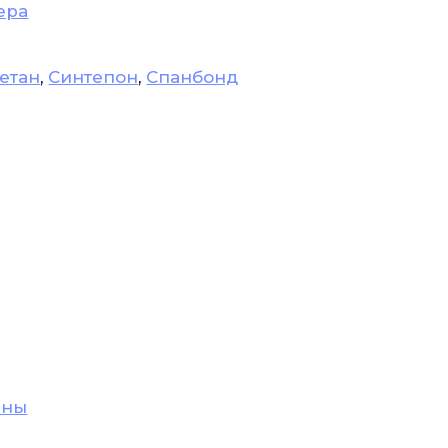
ера
етан
,
Синтепон
,
Спанбонд
ины