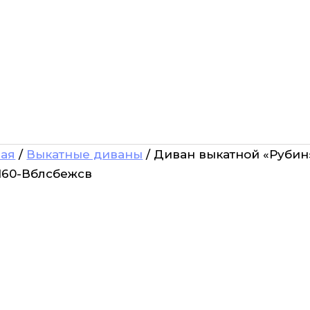
ная
/
Выкатные диваны
/ Диван выкатной «Рубин»,
160-Вблсбежсв