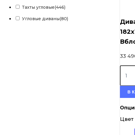
Тахты угловые
(446)
Угловые диваны
(80)
Дива
182х
Вбл
33 4
В 
Опци
Цвет