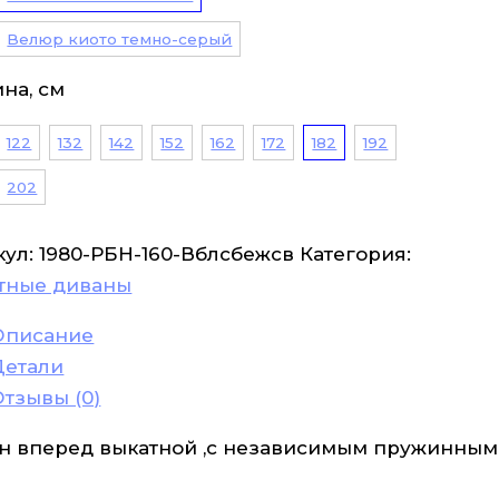
Велюр киото темно-серый
на, см
122
132
142
152
162
172
182
192
202
кул:
1980-РБН-160-Вблсбежсв
Категория:
тные диваны
Описание
Детали
Отзывы (0)
н вперед выкатной ,с независимым пружинным