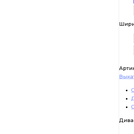
Шири
Арти
Выка
Дива