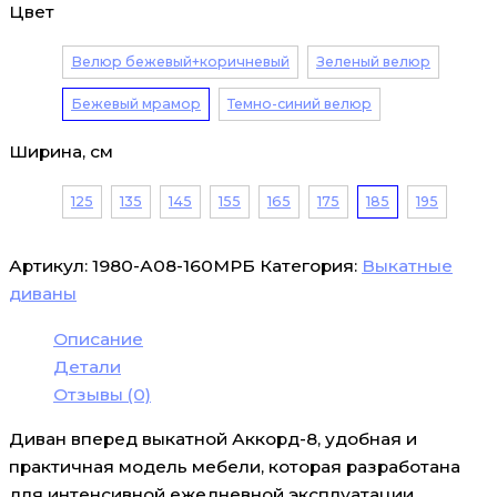
Цвет
Велюр бежевый+коричневый
Зеленый велюр
Бежевый мрамор
Темно-синий велюр
Ширина, см
125
135
145
155
165
175
185
195
Артикул:
1980-А08-160МРБ
Категория:
Выкатные
диваны
Описание
Детали
Отзывы (0)
Диван вперед выкатной Аккорд-8, удобная и
практичная модель мебели, которая разработана
для интенсивной ежедневной эксплуатации.