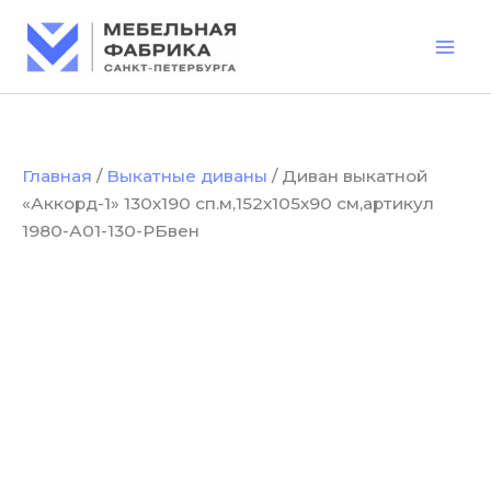
Количество
Перейти
товара
к
Диван
содержимому
выкатной
"Аккорд-1"
130х190
сп.м,152х105х90
см,артикул
Главная
/
Выкатные диваны
/ Диван выкатной
1980-
«Аккорд-1» 130х190 сп.м,152х105х90 см,артикул
А01-
130-
1980-А01-130-РБвен
РБвен