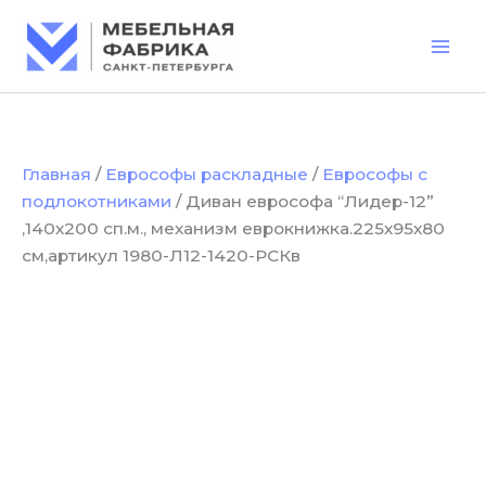
Количество
Перейти
товара
к
Диван
содержимому
еврософа
“Лидер-12”
,140х200
сп.м.,
механизм
Главная
/
Еврософы раскладные
/
Еврософы с
еврокнижка.225х95х80
подлокотниками
/ Диван еврософа “Лидер-12”
см,артикул
1980-
,140х200 сп.м., механизм еврокнижка.225х95х80
Л12-
см,артикул 1980-Л12-1420-РСКв
1420-
РСКв