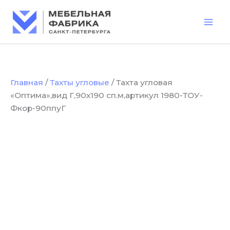
Количество
Перейти
товара
к
Тахта
содержимому
угловая
"Оптима",вид
Г,90х190
сп.м,артикул
1980-
Главная
/
Тахты угловые
/ Тахта угловая
ТОУ-
«Оптима»,вид Г,90х190 сп.м,артикул 1980-ТОУ-
Фкор-90ппуГ
Фкор-90ппуГ