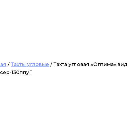
ная
/
Тахты угловые
/ Тахта угловая «Оптима»,вид 
сер-130ппуГ