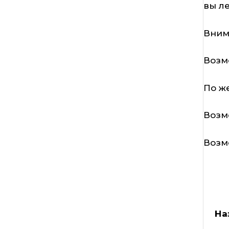
вы л
Вним
Возм
По ж
Возм
Возм
На