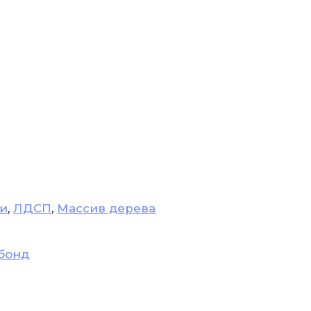
ти
,
ЛДСП
,
Массив дерева
бонд