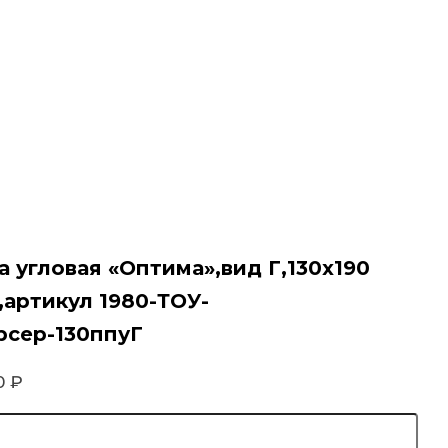
а угловая «Оптима»,вид Г,130х190
,артикул 1980-ТОУ-
рсер-130ппуГ
90
₽