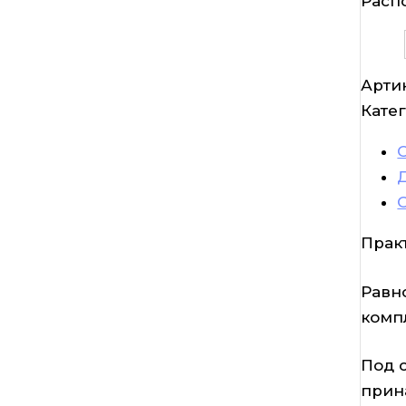
Расп
Арти
Кате
Практ
Равн
комп
Под 
прин