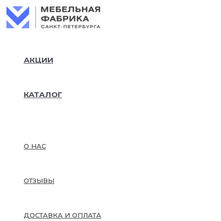
Колич
Перейти
товар
к
Тахта
содержимому
углова
"Оптим
Г,130х
АКЦИИ
сп.м,а
1980-
ТОУ-
Мкврс
КАТАЛОГ
О НАС
ОТЗЫВЫ
ДОСТАВКА И ОПЛАТА