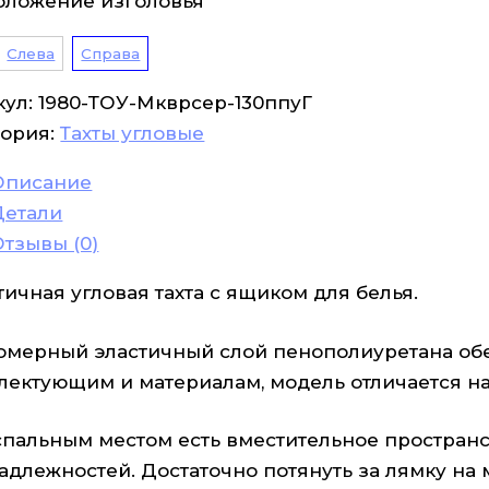
оложение изголовья
Слева
Справа
кул:
1980-ТОУ-Мкврсер-130ппуГ
гория:
Тахты угловые
Описание
Детали
Отзывы (0)
ичная угловая тахта с ящиком для белья.
омерный эластичный слой пенополиуретана обе
лектующим и материалам, модель отличается на
спальным местом есть вместительное пространс
адлежностей. Достаточно потянуть за лямку на