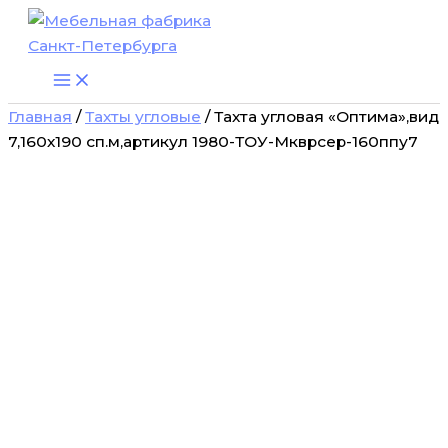
Количество
Перейти
товара
к
Тахта
содержимому
угловая
"Оптима",вид
7,160х190
Главная
/
Тахты угловые
/ Тахта угловая «Оптима»,вид
сп.м,артикул
7,160х190 сп.м,артикул 1980-ТОУ-Мкврсер-160ппу7
1980-
ТОУ-
Мкврсер-160ппу7