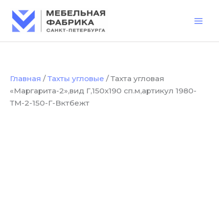
Количество
Перейти
товара
к
Тахта
содержимому
угловая
"Маргарита-2",вид
Г,150х190
сп.м,артикул
1980-
Главная
/
Тахты угловые
/ Тахта угловая
ТМ-2-
«Маргарита-2»,вид Г,150х190 сп.м,артикул 1980-
150-
Г-
ТМ-2-150-Г-Вктбежт
Вктбежт