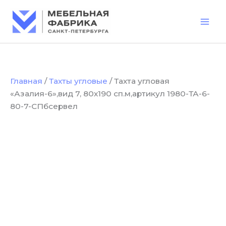
Количество
Перейти
товара
к
Тахта
содержимому
угловая
"Азалия-6",вид
7,
80х190
сп.м,артикул
Главная
/
Тахты угловые
/ Тахта угловая
1980-
«Азалия-6»,вид 7, 80х190 сп.м,артикул 1980-ТА-6-
ТА-6-
80-
80-7-СПбсервел
7-
СПбсервел