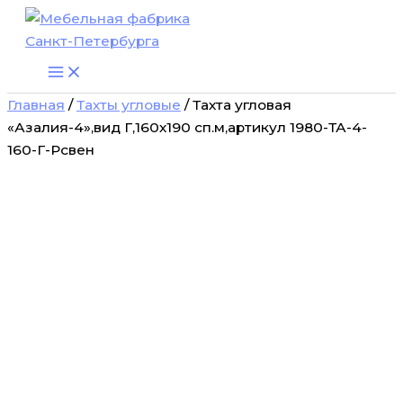
Количество
Перейти
товара
к
Тахта
содержимому
угловая
"Азалия-4",вид
Г,160х190
Главная
/
Тахты угловые
/ Тахта угловая
сп.м,артикул
«Азалия-4»,вид Г,160х190 сп.м,артикул 1980-ТА-4-
1980-
160-Г-Рсвен
ТА-4-
160-
Г-
Рсвен