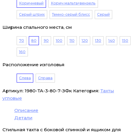
Коричневый
Корич мальта+вензель
Серый штрих
Темно-серый блисс
Серый
Ширина спального места, см
70
80
90
100
110
120
130
140
150
160
Расположение изголовья
Слева
Справа
Артикул:
1980-ТА-3-80-7-ЗФк
Категория:
Тахты
угловые
Описание
Детали
Стильная тахта с боковой спинкой и ящиком для