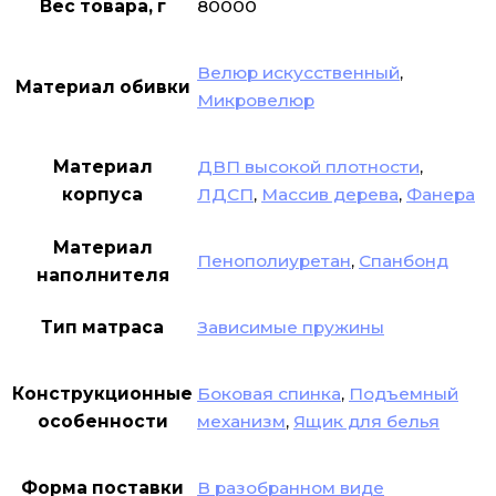
Вес товара, г
80000
Велюр искусственный
,
Материал обивки
Микровелюр
Материал
ДВП высокой плотности
,
корпуса
ЛДСП
,
Массив дерева
,
Фанера
Материал
Пенополиуретан
,
Спанбонд
наполнителя
Тип матраса
Зависимые пружины
Конструкционные
Боковая спинка
,
Подъемный
особенности
механизм
,
Ящик для белья
Форма поставки
В разобранном виде