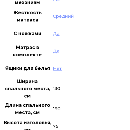
механизм
Жесткость
Средний
матраса
С ножками
Да
Матрас в
Да
комплекте
Ящики для белья
Нет
Ширина
130
спального места,
см
Длина спального
190
места, см
Высота изголовья,
75
см