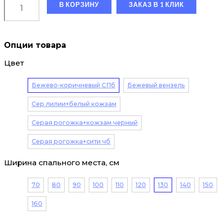
В КОРЗИНУ
ЗАКАЗ В 1 КЛИК
Опции товара
Цвет
Бежево-коричневый СПб
Бежевый вензель
Сер лилии+белый кожзам
Серая рогожка+кожзам черный
Серая рогожка+сити чб
Ширина спального места, см
70
80
90
100
110
120
130
140
150
160