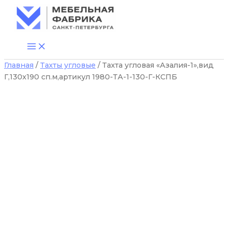
Перейти
к
содержимому
Количество
Главная
/
Тахты угловые
/ Тахта угловая «Азалия-1»,вид
товара
Г,130х190 сп.м,артикул 1980-ТА-1-130-Г-КСПБ
Тахта
угловая
"Азалия-1",вид
Г,130х190
сп.м,артикул
1980-
ТА-1-
130-
Г-
КСПБ