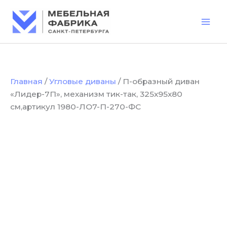
Количество
Перейти
товара
к
П-
содержимому
образный
диван
«Лидер-7П»,
механизм
тик-
Главная
/
Угловые диваны
/ П-образный диван
так,
«Лидер-7П», механизм тик-так, 325х95х80
325х95х80
см,артикул
см,артикул 1980-ЛО7-П-270-ФС
1980-
ЛО7-
П-270-
ФС