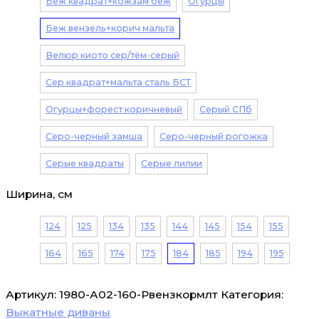
Беж квадрат+кожзам беж
Огурцы
Беж вензель+корич мальта
Велюр киото сер/тём-серый
Сер квадрат+мальта сталь БСТ
Огурцы+форест коричневый
Серый СПб
Серо-черный замша
Серо-черный рогожка
Серые квадраты
Серые лилии
Ширина, см
124
125
134
135
144
145
154
155
164
165
174
175
184
185
194
195
Артикул:
1980-А02-160-Рвензкормлт
Категория:
Выкатные диваны