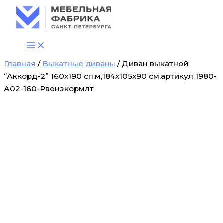
Количество
Перейти
товара
к
Диван
содержимому
выкатной
“Аккорд-2”
160х190
Главная
/
Выкатные диваны
/ Диван выкатной
сп.м,184х105х90
см,артикул
“Аккорд-2” 160х190 сп.м,184х105х90 см,артикул 1980-
1980-
А02-160-Рвензкормлт
А02-
160-
Рвензкормлт