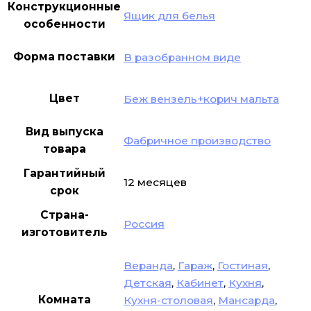
Конструкционные
Ящик для белья
особенности
Форма поставки
В разобранном виде
Цвет
Беж вензель+корич мальта
Вид выпуска
Фабричное производство
товара
Гарантийный
12 месяцев
срок
Страна-
Россия
изготовитель
Веранда
,
Гараж
,
Гостиная
,
Детская
,
Кабинет
,
Кухня
,
Комната
Кухня-столовая
,
Мансарда
,