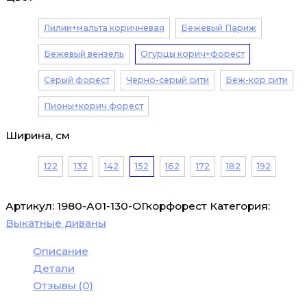
Лилии+мальта коричневая
Бежевый Париж
Бежевый вензель
Огурцы корич+форест
Серый форест
Черно-серый сити
Беж-кор сити
Пионы+корич форест
Ширина, см
122
132
142
152
162
172
182
192
Артикул:
1980-А01-130-ОГкорфорест
Категория:
Выкатные диваны
Описание
Детали
Отзывы (0)