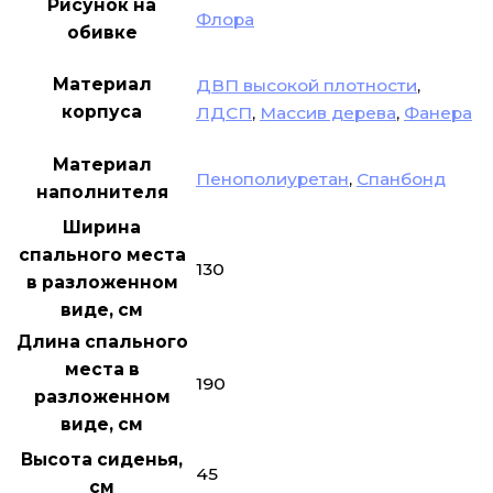
Рисунок на
Флора
обивке
Материал
ДВП высокой плотности
,
корпуса
ЛДСП
,
Массив дерева
,
Фанера
Материал
Пенополиуретан
,
Спанбонд
наполнителя
Ширина
спального места
130
в разложенном
виде, см
Длина спального
места в
190
разложенном
виде, см
Высота сиденья,
45
см