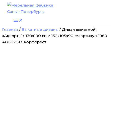
Количество
Перейти
товара
к
Диван
содержимому
выкатной
"Аккорд-1"
130х190
Главная
/
Выкатные диваны
/ Диван выкатной
сп.м,152х105х90
«Аккорд-1» 130х190 сп.м,152х105х90 см,артикул 1980-
см,артикул
А01-130-ОГкорфорест
1980-
А01-
130-
ОГкорфорест