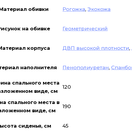
Материал обивки
Рогожка
,
Экокожа
Рисунок на обивке
Геометрический
Материал корпуса
ДВП высокой плотности
,
териал наполнителя
Пенополиуретан
,
Спанбо
ина спального места
120
азложенном виде, см
на спального места в
190
зложенном виде, см
ысота сиденья, см
45