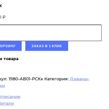
к
90
₽
КОРЗИНУ
ЗАКАЗ В 1 КЛИК
и товара
кул:
1980-АВ01-РСКк
Категория:
Диваны-
ки
Описание
Детали