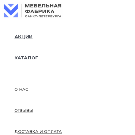
Колич
Перейти
товар
к
Диван
содержимому
книжк
"Аврор
120х19
АКЦИИ
сп.м,
215х95
см,арт
1980-
КАТАЛОГ
АВ01-
РСКк
О НАС
ОТЗЫВЫ
ДОСТАВКА И ОПЛАТА