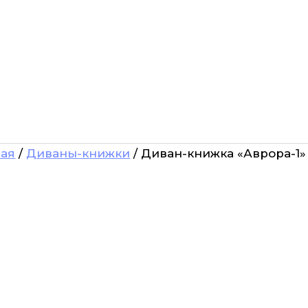
ная
/
Диваны-книжки
/ Диван-книжка «Аврора-1» 1