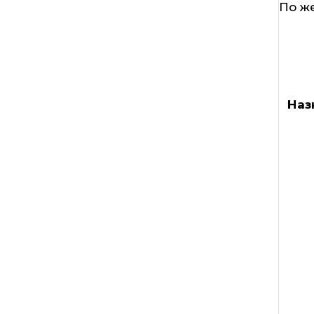
По ж
Наз