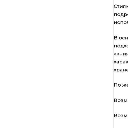
Стил
подр
испо
В ос
подх
«книж
хара
хран
По ж
Возм
Возм