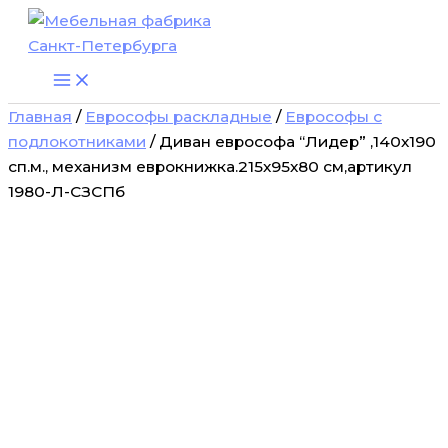
Количество
Перейти
товара
к
Диван
содержимому
еврософа
“Лидер”
,140х190
Главная
/
Еврософы раскладные
/
Еврософы с
сп.м.,
подлокотниками
/ Диван еврософа “Лидер” ,140х190
механизм
сп.м., механизм еврокнижка.215х95х80 см,артикул
еврокнижка.215х95х80
см,артикул
1980-Л-СЗСПб
1980-
Л-
СЗСПб