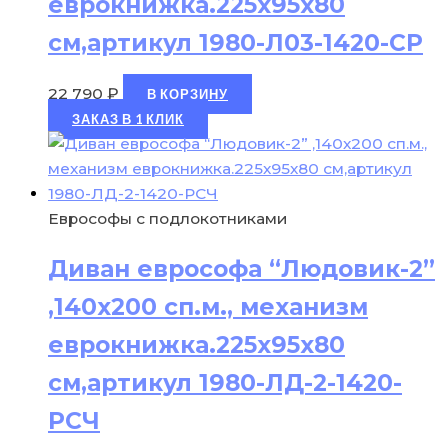
еврокнижка.225х95х80
см,артикул 1980-Л03-1420-СР
22 790
₽
В КОРЗИНУ
ЗАКАЗ В 1 КЛИК
Еврософы с подлокотниками
Диван еврософа “Людовик-2”
,140х200 сп.м., механизм
еврокнижка.225х95х80
см,артикул 1980-ЛД-2-1420-
РСЧ