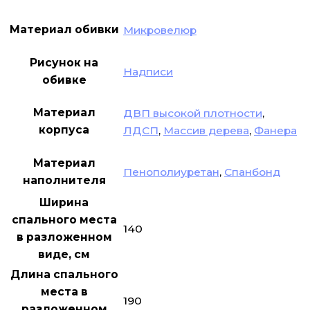
Материал обивки
Микровелюр
Рисунок на
Надписи
обивке
Материал
ДВП высокой плотности
,
корпуса
ЛДСП
,
Массив дерева
,
Фанера
Материал
Пенополиуретан
,
Спанбонд
наполнителя
Ширина
спального места
140
в разложенном
виде, см
Длина спального
места в
190
разложенном