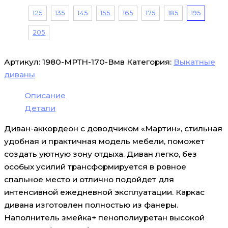
125
135
145
155
165
175
185
195
205
Артикул:
1980-МРТН-170-Вмв
Категория:
Выкатные
диваны
Описание
Детали
Диван-аккордеон с доводчиком «Мартин», стильная
удобная и практичная модель мебели, поможет
создать уютную зону отдыха. Диван легко, без
особых усилий трансформируется в ровное
спальное место и отлично подойдет для
интенсивной ежедневной эксплуатации. Каркас
дивана изготовлен полностью из фанеры.
Наполнитель змейка+ пенополиуретан высокой