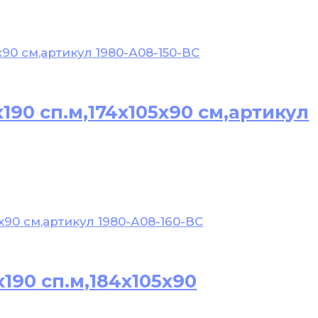
190 сп.м,174х105х90 см,артикул
190 сп.м,184х105х90