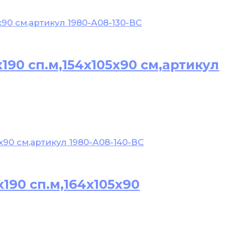
190 сп.м,154х105х90 см,артикул
190 сп.м,164х105х90