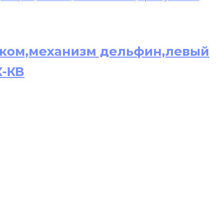
ликом,механизм дельфин,левый
К-КВ